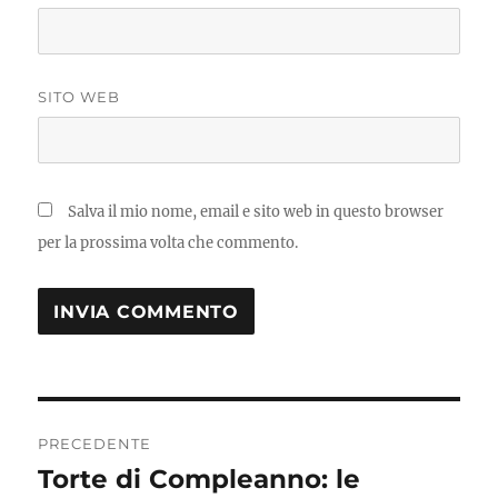
SITO WEB
Salva il mio nome, email e sito web in questo browser
per la prossima volta che commento.
Navigazione
PRECEDENTE
articoli
Torte di Compleanno: le
Articolo