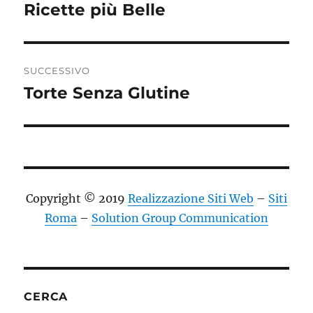
precedente:
Ricette più Belle
SUCCESSIVO
Torte Senza Glutine
Articolo
successivo:
Copyright © 2019
Realizzazione Siti Web
–
Siti
Roma
–
Solution Group Communication
CERCA