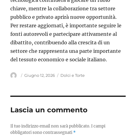
tecnologica continuerà a giocare un ruolo
chiave, mentre la collaborazione tra settore
pubblico e privato aprirà nuove opportunità.
Per restare aggiornati, è importante seguire le
fonti autorevoli e partecipare attivamente al
dibattito, contribuendo alla crescita di un
settore che rappresenta una parte importante
del tessuto economico e sociale italiano.
Autore
Pubblicato
Categorie
Giugno 12, 2026
Dolci e Torte
il
Lascia un commento
Il tuo indirizzo email non sarà pubblicato.
I campi
obbligatori sono contrassegnati
*