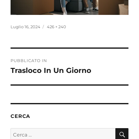
Pubblicato
Dimensione
Luglio 16, 2024
426 × 240
il
reale
Navigazione
PUBBLICATO IN
articoli
Trasloco In Un Giorno
CERCA
CE
Cerca: